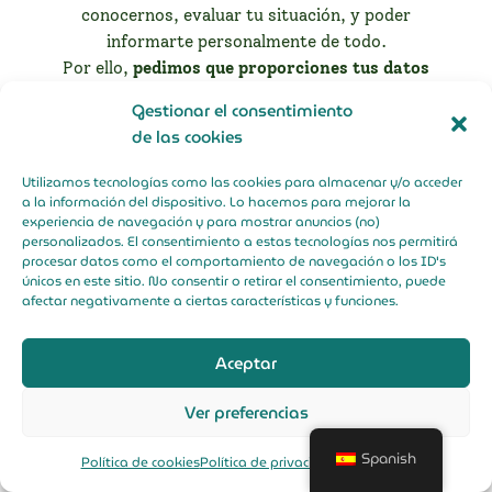
conocernos, evaluar tu situación, y poder
informarte personalmente de todo.
Por ello,
pedimos que proporciones tus datos
solamente si sientes un genuino interés
. Puesto
Gestionar el consentimiento
que al recibir tu mensaje, te escribiremos por
de las cookies
whatsapp o email para agendar una llamada.
¡Muchas gracias por tu interes! ¡Esperamos
Utilizamos tecnologías como las cookies para almacenar y/o acceder
conocerte pronto!
a la información del dispositivo. Lo hacemos para mejorar la
experiencia de navegación y para mostrar anuncios (no)
personalizados. El consentimiento a estas tecnologías nos permitirá
procesar datos como el comportamiento de navegación o los ID's
únicos en este sitio. No consentir o retirar el consentimiento, puede
firstname
afectar negativamente a ciertas características y funciones.
lastname
Aceptar
Correo
Ver preferencias
electrónico
Spanish
Política de cookies
Política de privacidad
Aviso Legal
Teléfono