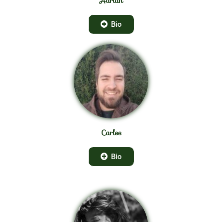
Adrián
Bio
Carlos
Bio