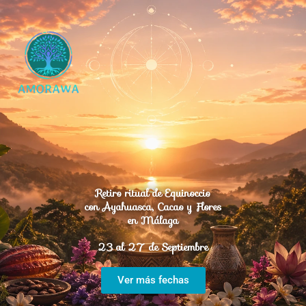
Retiro ritual de Equinoccio
con Ayahuasca, Cacao y Flores
en Málaga
23 al 27 de Septiembre
Ver más fechas