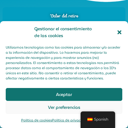
Valor del retiro
Cada programa comienza el día de la llegada a las
Gestionar el consentimiento
17:00 y finaliza el día de salida a las 15:00. Es una
de las cookies
inversión para un tiempo en el que dar
Utilizamos tecnologías como las cookies para almacenar y/o acceder
florecimiento a tu vida.
a la información del dispositivo. Lo hacemos para mejorar la
experiencia de navegación y para mostrar anuncios (no)
personalizados. El consentimiento a estas tecnologías nos permitirá
Se incluye:
procesar datos como el comportamiento de navegación o los ID's
únicos en este sitio. No consentir o retirar el consentimiento, puede
Alojamiento en habitación compartida
afectar negativamente a ciertas características y funciones.
Comidas (vegetarianas/veganas conscientes y
sanadoras)
Aceptar
Entrevista personalizada de llegada y apoyo
pre- y post-retiro
Ver preferencias
Sesiones de preparación previa
3 sesiones nocturnas de trabajo con
Spanish
Política de cookies
Política de privacidad
Aviso Legal
Ayahuasca