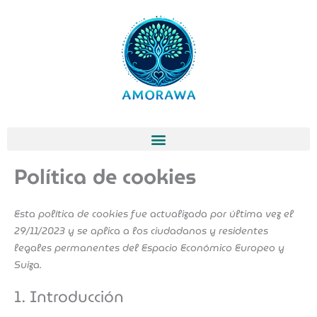
Ir
Consent
Consent
Consent
Consent
Consent
Consent
Consent
Consent
Consent
Consent
Estadísti
Marketin
al
to
to
to
to
to
to
to
to
to
to
contenido
service
service
service
service
service
service
service
service
service
service
elementor
wordpress
facebook
google-
hubspot
litespeed
google-
google-
youtube
varios
analytics
fonts
recaptcha
Política de cookies
Esta política de cookies fue actualizada por última vez el
29/11/2023 y se aplica a los ciudadanos y residentes
legales permanentes del Espacio Económico Europeo y
Suiza.
1. Introducción