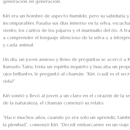
generación en generación.
Kiri era un hombre de aspecto humilde, pero su sabiduría y
incomparables. Pasaba sus días inmerso en la selva, escuch
viento, los cantos de los pájaros y el murmullo del río. A t
a comprender el lenguaje silencioso de la selva y a interpr
y cada animal.
Un día, un joven ansioso y lleno de preguntas se acercó a Ki
llamado Tairu, tenía un espíritu inquieto y buscaba un prop
ojos brillantes, le preguntó al chamán: “Kiri, ¿cuál es el sec
vida?”
Kiri sonrió y llevó al joven a un claro en el corazón de la s
de la naturaleza, el chamán comenzó su relato.
“Hace muchos años, cuando yo era solo un aprendiz, tambi
la plenitud”, comenzó Kiri. “Decidí embarcarme en un viaje 