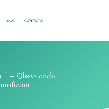
BLOG
CONTACTO
o…” – Observando
 medicina