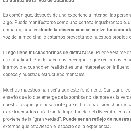
La trampa de la “voz de autoridad”
Es común que, después de una experiencia intensa, las person
algo. Puede manifestarse como una certeza inquebrantable, un
embargo, aquí es
donde la observación se vuelve fundament
voz de la medicina, o estamos proyectando nuestros propios c
E
l ego tiene muchas formas de disfrazarse.
Puede vestirse de
espiritualidad. Puede hacernos creer que lo que recibimos en
inamovible, cuando en realidad es una interpretación influenc
deseos y nuestras estructuras mentales.
Muchos maestros han señalado este fenómeno. Carl Jung, con 
enseñó que lo que emerge de la sombra no siempre es la verda
nuestra psique que busca integrarse. En la tradición chamánica
experimentados enfatizan la importancia del discernimiento: 
proviene de la “gran verdad”.
Puede ser un reflejo de nuestra
externas que atraviesan el espacio de la experiencia.