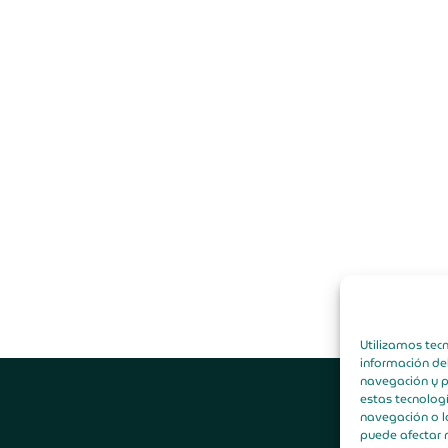
Utilizamos tec
información de
navegación y p
F
Y
estas tecnolog
a
o
navegación o lo
c
u
puede afectar n
e
t